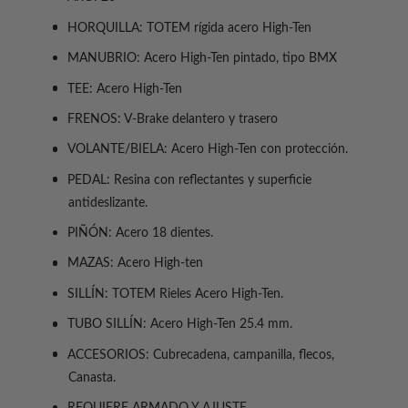
d
d
p
r
p
HORQUILLA: TOTEM rígida acero High-Ten
a
a
í
r
MANUBRIO: Acero High-Ten pintado, tipo BMX
r
a
a
a
TEE: Acero High-Ten
B
B
I
I
FRENOS: V-Brake delantero y trasero
C
C
VOLANTE/BIELA: Acero High-Ten con protección.
I
I
C
C
PEDAL: Resina con reflectantes y superficie
L
L
antideslizante.
E
E
T
T
PIÑÓN: Acero 18 dientes.
A
A
MAZAS: Acero High-ten
T
T
O
O
SILLÍN: TOTEM Rieles Acero High-Ten.
T
T
E
TUBO SILLÍN: Acero High-Ten 25.4 mm.
E
M
M
ACCESORIOS: Cubrecadena, campanilla, flecos,
I
I
Canasta.
N
N
F
F