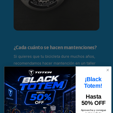
¿Cada cuánto se hacen mantenciones?
Si quieres que tu bicicleta dure muchos años,
recomendamos hacer mantención en un taller
cercano idealmente cada 6 meses. El caso de
las bicicletas urbanas que traen componentes
¡Black
más simples puede prolongarse más.
Totem!
Hasta
50% OFF
Aprovecha y consigue
tu bici soñada