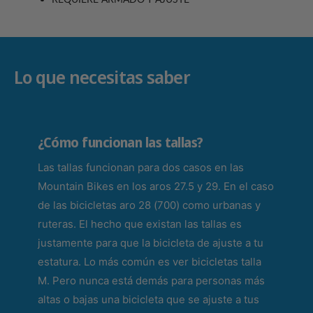
REQUIERE ARMADO Y AJUSTE
A
A
N
N
T
T
I
I
L
Lo que necesitas saber
L
A
A
R
R
O
O
2
2
¿Cómo funcionan las tallas?
0
0
L
L
Las tallas funcionan para dos casos en las
I
I
Mountain Bikes en los aros 27.5 y 29. En el caso
T
T
T
T
de las bicicletas aro 28 (700) como urbanas y
L
L
ruteras. El hecho que existan las tallas es
E
E
justamente para que la bicicleta de ajuste a tu
R
R
O
estatura. Lo más común es ver bicicletas talla
O
U
U
M. Pero nunca está demás para personas más
S
S
altas o bajas una bicicleta que se ajuste a tus
E
E