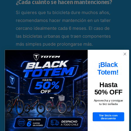
¿Cada cuánto se hacen mantenciones?
Si quieres que tu bicicleta dure muchos años,
recomendamos hacer mantención en un taller
cercano idealmente cada 6 meses. El caso de
las bicicletas urbanas que traen componentes
más simples puede prolongarse más.
¡Black
Totem!
Hasta
50% OFF
Aprovecha y consigue
tu bici soñada
Ver bicis con
descuento