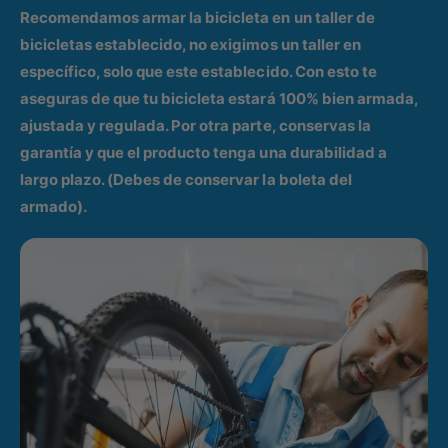
Recomendamos armar la bicicleta en un taller de
bicicletas establecido, no exigimos un taller en
específico, solo que este establecido. Con esto te
aseguras de que tu bicicleta estará 100% bien armada,
ajustada y regulada. Por otra parte, conservas la
garantía y que el producto tenga una durabilidad a
largo plazo. (Debes de conservar la boleta del
armado).