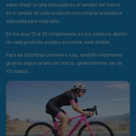
saber elegir la talla adecuada es el tamaño del marco.
En el detalle de cada producto encontraras la estatura
adecuada para cada talla.
En los aros 12 al 26 simplemente es por estatura, dentro
de cada producto puedes encontrar esté detalle.
Para las bicicletas Urbanas y ruta, también importante
guiarse según la talla del marco, generalmente van de
XS hasta L.