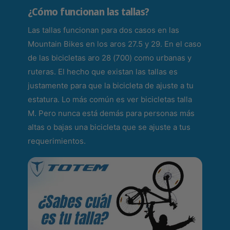
R
R
¿Cómo funcionan las tallas?
O
O
2
2
Las tallas funcionan para dos casos en las
0
0
Mountain Bikes en los aros 27.5 y 29. En el caso
M
M
O
de las bicicletas aro 28 (700) como urbanas y
O
D
D
ruteras. El hecho que existan las tallas es
E
E
justamente para que la bicicleta de ajuste a tu
L
L
estatura. Lo más común es ver bicicletas talla
O
O
E
E
M. Pero nunca está demás para personas más
L
L
altas o bajas una bicicleta que se ajuste a tus
I
I
requerimientos.
S
S
E
E
F
F
U
U
C
C
S
S
I
I
A
A