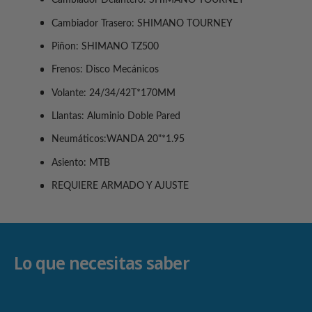
Cambiador Delantero: SHIMANO TOURNEY
a
a
r
r
Cambiador Trasero: SHIMANO TOURNEY
r
í
a
a
Piñon: SHIMANO TZ500
B
a
B
I
I
Frenos: Disco Mecánicos
C
C
Volante: 24/34/42T*170MM
I
I
C
C
Llantas: Aluminio Doble Pared
L
L
E
Neumáticos:WANDA 20"*1.95
E
T
T
Asiento: MTB
A
A
T
T
REQUIERE ARMADO Y AJUSTE
O
O
T
T
E
E
M
M
M
Lo que necesitas saber
M
T
T
B
B
A
A