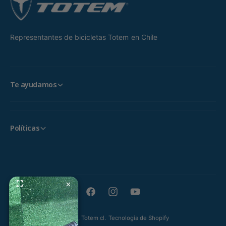
Representantes de bicicletas Totem en Chile
Te ayudamos
Políticas
×
F
I
Y
a
n
o
© 2026,
Totem cl
.
Tecnología de Shopify
c
s
u