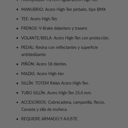
HORQUILLA: TOTEM rígida acero High-Ten
a
a
r
r
MANUBRIO: Acero High-Ten pintado, tipo BMX
r
í
a
a
TEE: Acero High-Ten
B
a
B
I
I
FRENOS: V-Brake delantero y trasero
C
C
VOLANTE/BIELA: Acero High-Ten con protección.
I
I
C
C
PEDAL: Resina con reflectantes y superficie
L
L
antideslizante.
E
E
T
T
PIÑÓN: Acero 18 dientes.
A
A
MAZAS: Acero High-ten
T
T
O
O
SILLÍN: TOTEM Rieles Acero High-Ten.
T
T
E
TUBO SILLÍN: Acero High-Ten 25.4 mm.
E
M
M
ACCESORIOS: Cubrecadena, campanilla, flecos,
I
I
Canasta y silla de muñeca.
N
N
F
F
REQUIERE ARMADO Y AJUSTE
A
A