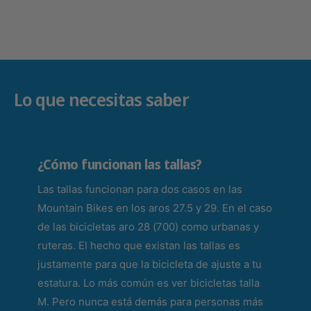
N
N
T
T
I
I
L
L
A
A
R
R
O
Lo que necesitas saber
O
1
1
2
2
P
P
R
R
¿Cómo funcionan las tallas?
E
E
T
T
Las tallas funcionan para dos casos en las
T
T
Y
Mountain Bikes en los aros 27.5 y 29. En el caso
Y
G
G
de las bicicletas aro 28 (700) como urbanas y
I
I
ruteras. El hecho que existan las tallas es
R
R
justamente para que la bicicleta de ajuste a tu
L
L
C
estatura. Lo más común es ver bicicletas talla
C
O
O
M. Pero nunca está demás para personas más
L