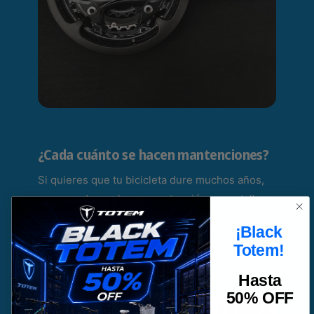
¿Cada cuánto se hacen mantenciones?
Si quieres que tu bicicleta dure muchos años,
recomendamos hacer mantención en un taller
cercano idealmente cada 6 meses. El caso de
¡Black
las bicicletas urbanas que traen componentes
Totem!
más simples puede prolongarse más.
Hasta
50% OFF