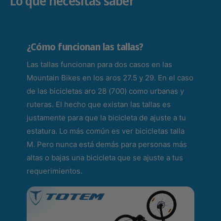
Lo que necesitas saber
S
S
p
p
i
i
n
n
e
¿Cómo funcionan las tallas?
e
l
l
l
Las tallas funcionan para dos casos en las
l
o
o
Mountain Bikes en los aros 27.5 y 29. En el caso
H
H
de las bicicletas aro 28 (700) como urbanas y
B
B
ruteras. El hecho que existan las tallas es
3
3
1
justamente para que la bicicleta de ajuste a tu
1
T
T
estatura. Lo más común es ver bicicletas talla
a
a
M. Pero nunca está demás para personas más
l
l
l
altas o bajas una bicicleta que se ajuste a tus
l
a
a
requerimientos.
L
L
-
-
X
X
L
L
N