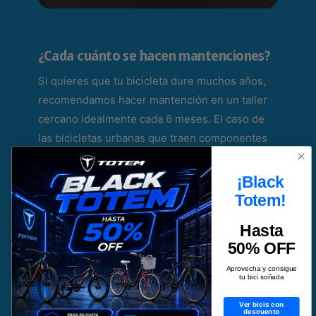
¿Cada cuánto se hacen mantenciones?
Si quieres que tu bicicleta dure muchos años,
recomendamos hacer mantención en un taller
cercano idealmente cada 6 meses. El caso de
las bicicletas urbanas que traen componentes
más simples puede prolongarse más.
¡Black
Totem!
Hasta
50% OFF
Aprovecha y consigue
tu bici soñada
Ver bicis con
descuento