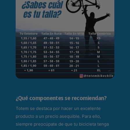
N
e
e
g
g
r
r
o
o
/
/
R
R
o
o
s
s
a
a
¿Qué componentes se recomiendan?
Totem se destaca por hacer un excelente
producto a un precio asequible. Para ello,
siempre preocúpate de que tu bicicleta tenga