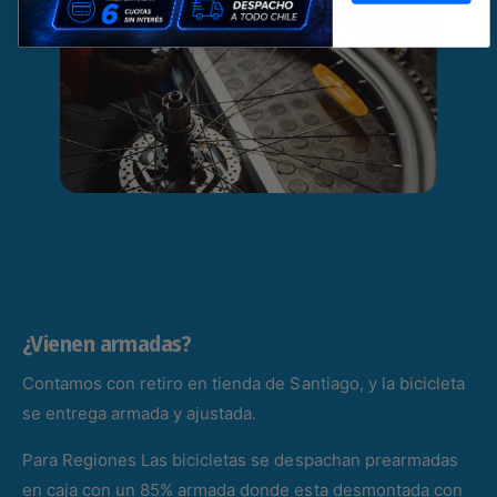
¿Vienen armadas?
Contamos con retiro en tienda de Santiago, y la bicicleta
se entrega armada y ajustada.
Para Regiones Las bicicletas se despachan prearmadas
en caja con un 85% armada donde esta desmontada con