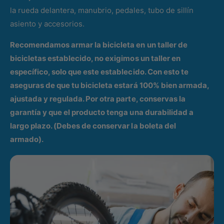
la rueda delantera, manubrio, pedales, tubo de sillín
asiento y accesorios.
Recomendamos armar la bicicleta en un taller de
bicicletas establecido, no exigimos un taller en
específico, solo que este establecido. Con esto te
aseguras de que tu bicicleta estará 100% bien armada,
ajustada y regulada. Por otra parte, conservas la
garantía y que el producto tenga una durabilidad a
largo plazo. (Debes de conservar la boleta del
armado).