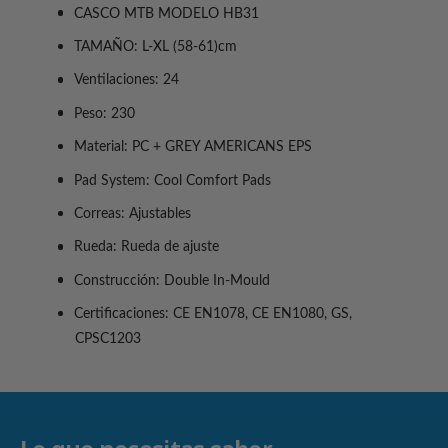
r
CASCO MTB MODELO HB31
r
r
a
a
TAMAÑO: L-XL (58-61)cm
í
C
C
a
a
a
Ventilaciones: 24
s
s
Peso: 230
c
c
o
o
Material: PC + GREY AMERICANS EPS
D
D
e
Pad System: Cool Comfort Pads
e
B
B
Correas: Ajustables
i
i
c
c
Rueda: Rueda de ajuste
i
i
Construcción: Double In-Mould
c
c
l
l
Certificaciones: CE EN1078, CE EN1080, GS,
e
e
CPSC1203
t
t
a
a
M
M
T
T
B
B